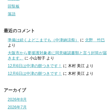
回覧板
落語
最近のコメント
準備は続くよどこまでも（中津納涼祭）
に
北野 竹巳
より
大阪市から要援護対象者に同意確認書類と言う封筒が届
きます。
に
小山智子
より
12月6日は中津の餅つきです！
に
木村 美江
より
12月6日は中津の餅つきです！
に
木村 美江
より
アーカイブ
2026年8月
2026年7月