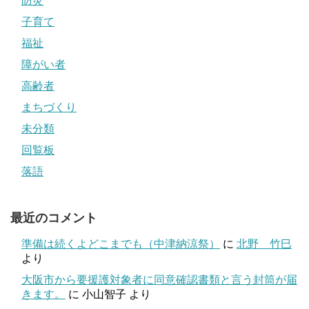
防災
子育て
福祉
障がい者
高齢者
まちづくり
未分類
回覧板
落語
最近のコメント
準備は続くよどこまでも（中津納涼祭）
に
北野 竹巳
より
大阪市から要援護対象者に同意確認書類と言う封筒が届
きます。
に
小山智子
より