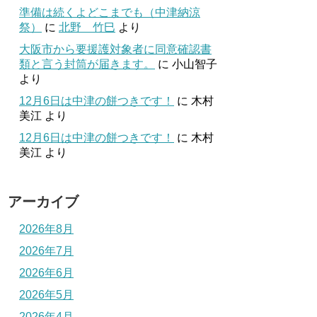
準備は続くよどこまでも（中津納涼
祭）
に
北野 竹巳
より
大阪市から要援護対象者に同意確認書
類と言う封筒が届きます。
に
小山智子
より
12月6日は中津の餅つきです！
に
木村
美江
より
12月6日は中津の餅つきです！
に
木村
美江
より
アーカイブ
2026年8月
2026年7月
2026年6月
2026年5月
2026年4月