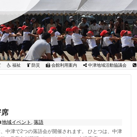
て
福祉
防災
会館利用案内
中津地域活動協議会
寄席
地域イベント
,
落語
は、中津で2つの落語会が開催されます。 ひとつは、中津