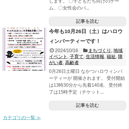
します。 〇子どもたち向けのゲー
ム、〇女性会のバ...
記事を読む
今年も10月26日（土）はハロウ
ィンパーティーです！
2024/10/16
まちづくり
,
地域
イベント
,
子育て
,
生活情報
,
福祉
,
障
がい者
,
高齢者
0月26日土曜日 なかつハロウィンパ
ーティーが 開催されます。 受付開始
は13時30分から先着140名、受付終
了は15時予定（チケット...
記事を読む
カテゴリの一覧 ≫