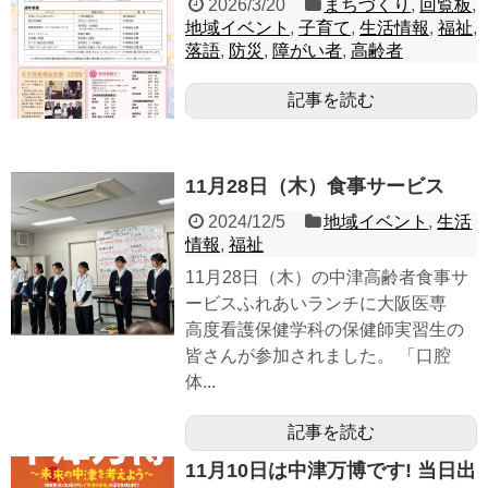
2026/3/20
まちづくり
,
回覧板
,
地域イベント
,
子育て
,
生活情報
,
福祉
,
落語
,
防災
,
障がい者
,
高齢者
記事を読む
11月28日（木）食事サービス
2024/12/5
地域イベント
,
生活
情報
,
福祉
11月28日（木）の中津高齢者食事サ
ービスふれあいランチに大阪医専
高度看護保健学科の保健師実習生の
皆さんが参加されました。 「口腔
体...
記事を読む
11月10日は中津万博です! 当日出