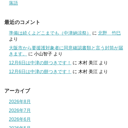
落語
最近のコメント
準備は続くよどこまでも（中津納涼祭）
に
北野 竹巳
より
大阪市から要援護対象者に同意確認書類と言う封筒が届
きます。
に
小山智子
より
12月6日は中津の餅つきです！
に
木村 美江
より
12月6日は中津の餅つきです！
に
木村 美江
より
アーカイブ
2026年8月
2026年7月
2026年6月