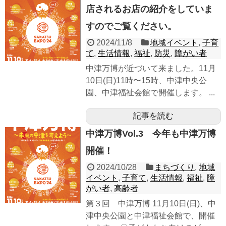
店されるお店の紹介をしていま
すのでご覧ください。
2024/11/8
地域イベント
,
子育
て
,
生活情報
,
福祉
,
防災
,
障がい者
中津万博が近づいて来ました。11月
10日(日)11時〜15時、中津中央公
園、中津福祉会館で開催します。 ...
記事を読む
中津万博Vol.3 今年も中津万博
開催！
2024/10/28
まちづくり
,
地域
イベント
,
子育て
,
生活情報
,
福祉
,
障
がい者
,
高齢者
第３回 中津万博 11月10日(日)、中
津中央公園と中津福祉会館で、開催