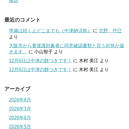
落語
最近のコメント
準備は続くよどこまでも（中津納涼祭）
に
北野 竹巳
より
大阪市から要援護対象者に同意確認書類と言う封筒が届
きます。
に
小山智子
より
12月6日は中津の餅つきです！
に
木村 美江
より
12月6日は中津の餅つきです！
に
木村 美江
より
アーカイブ
2026年8月
2026年7月
2026年6月
2026年5月