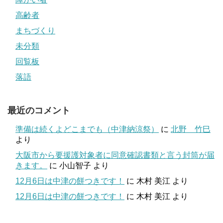
高齢者
まちづくり
未分類
回覧板
落語
最近のコメント
準備は続くよどこまでも（中津納涼祭）
に
北野 竹巳
より
大阪市から要援護対象者に同意確認書類と言う封筒が届
きます。
に
小山智子
より
12月6日は中津の餅つきです！
に
木村 美江
より
12月6日は中津の餅つきです！
に
木村 美江
より