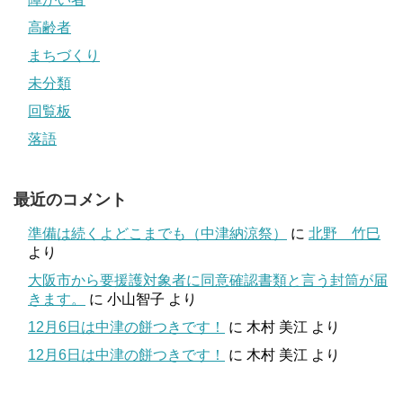
高齢者
まちづくり
未分類
回覧板
落語
最近のコメント
準備は続くよどこまでも（中津納涼祭）
に
北野 竹巳
より
大阪市から要援護対象者に同意確認書類と言う封筒が届
きます。
に
小山智子
より
12月6日は中津の餅つきです！
に
木村 美江
より
12月6日は中津の餅つきです！
に
木村 美江
より