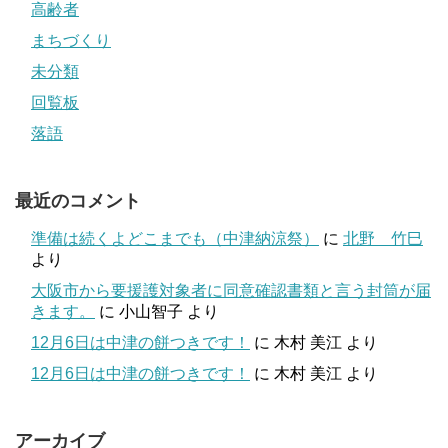
高齢者
まちづくり
未分類
回覧板
落語
最近のコメント
準備は続くよどこまでも（中津納涼祭）
に
北野 竹巳
より
大阪市から要援護対象者に同意確認書類と言う封筒が届
きます。
に
小山智子
より
12月6日は中津の餅つきです！
に
木村 美江
より
12月6日は中津の餅つきです！
に
木村 美江
より
アーカイブ