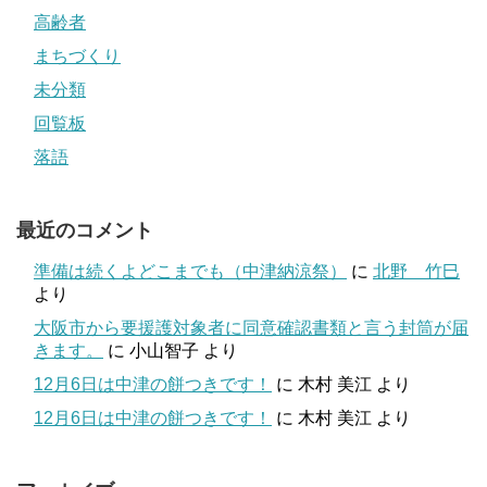
高齢者
まちづくり
未分類
回覧板
落語
最近のコメント
準備は続くよどこまでも（中津納涼祭）
に
北野 竹巳
より
大阪市から要援護対象者に同意確認書類と言う封筒が届
きます。
に
小山智子
より
12月6日は中津の餅つきです！
に
木村 美江
より
12月6日は中津の餅つきです！
に
木村 美江
より