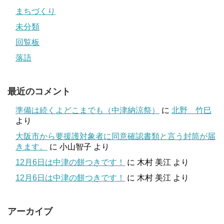
まちづくり
未分類
回覧板
落語
最近のコメント
準備は続くよどこまでも（中津納涼祭）
に
北野 竹巳
より
大阪市から要援護対象者に同意確認書類と言う封筒が届
きます。
に
小山智子
より
12月6日は中津の餅つきです！
に
木村 美江
より
12月6日は中津の餅つきです！
に
木村 美江
より
アーカイブ