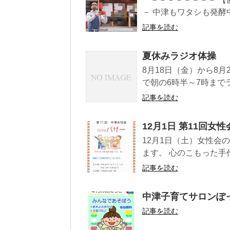
－ 中津もワタシも発酵中 
記事を読む
夏休みラジオ体操
8月18日（金）から8月
で朝の6時半～7時までラ
記事を読む
12月1日 第11回
12月1日（土）女性会
ます。 心のこもった手
記事を読む
中津子育てサロンぽ
記事を読む