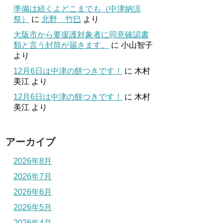
準備は続くよどこまでも（中津納涼
祭）
に
北野 竹巳
より
大阪市から要援護対象者に同意確認書
類と言う封筒が届きます。
に
小山智子
より
12月6日は中津の餅つきです！
に
木村
美江
より
12月6日は中津の餅つきです！
に
木村
美江
より
アーカイブ
2026年8月
2026年7月
2026年6月
2026年5月
2026年4月