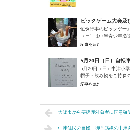
ビックゲーム大会及
恒例行事のビックゲーム大
（日）は中津青少年指導
記事を読む
5月20日（日）自転
5月20日（日）中津小
帽子・飲み物をご持参の
記事を読む
大阪市から要援護対象者に同意確
中津住民の自慢。御堂筋線の中津発