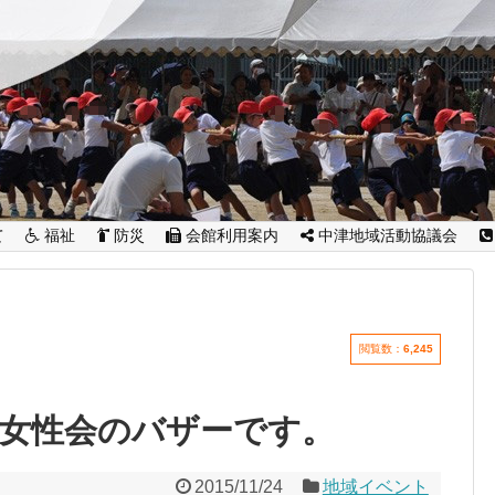
て
福祉
防災
会館利用案内
中津地域活動協議会
閲覧数：
6,245
域女性会のバザーです。
2015/11/24
地域イベント